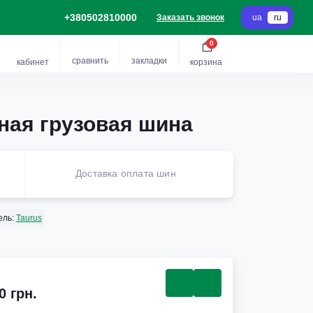
+380502810000
Заказать звонок
ua
ru
0
сравнить
закладки
кабинет
корзина
ная грузовая шина
Доставка оплата шин
ель:
Taurus
0 грн.