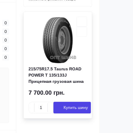
0
0
0
0
0
215/75R17.5 Taurus ROAD
POWER T 135/133J
Прицепная грузовая шина
7 700.00 грн.
Купить шину