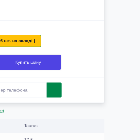
(6 шт. на складі )
Купить шину
се)
Taurus
17.5