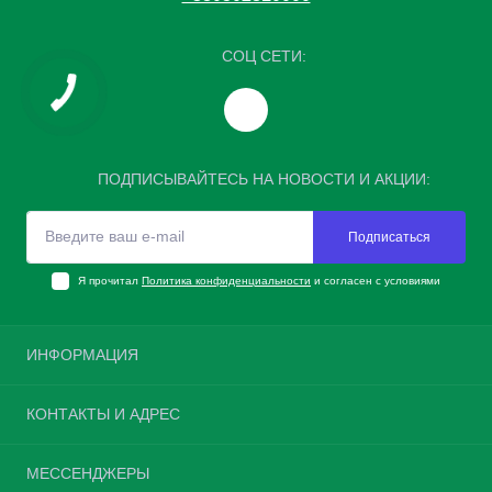
СОЦ СЕТИ:
ПОДПИСЫВАЙТЕСЬ НА НОВОСТИ И АКЦИИ:
Подписаться
Я прочитал
Политика конфиденциальности
и согласен с условиями
ИНФОРМАЦИЯ
Возврат шин
КОНТАКТЫ И АДРЕС
О нас
Доставка и оплата
Украина, г. Киев, улица Велика Окружна, 4
МЕССЕНДЖЕРЫ
Политика конфиденциальности