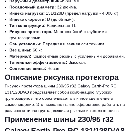
Наружный диаметр шины:
860 мм.
Посадочный диаметр:
32 дюйма.
Индекс нагрузки:
131/128D (предел нагрузки - 4,000 кг).
Индекс скорости:
D (до 65 км/ч).
Тип конструкции:
Радиальная TL.
Рисунок протектора:
Многослойный с глубокими
грунтозацепами.
Ось установки:
Передняя и задняя оси техники.
Вес шины:
60 кг.
Материал:
Композитные резины с усиленными добавками.
Топливная эффективность:
Высокая.
Состояние шины:
Новая.
Описание рисунка протектора
Рисунок протектора шины 230/95 r32 Galaxy Earth-Pro RC
131/128D/A8 представляет собой комбинацию глубоких
грунтозацепов, что обеспечивает отличное сцепление и
самоочищение. Это позволяет шине эффективно работать на
различных типах грунта, включая рыхлые и тяжелые почвы.
Применение шины 230/95 r32
Galaxy Earth-Pro RC 131/128D/A8