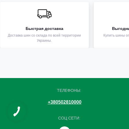
Быстрая доставка
Выгодн
Доставка шин со склада по всей территории
Купить шины оп
Украины.
ТЕЛЕФОНЫ:
+380502810000
СОЦ СЕТИ: