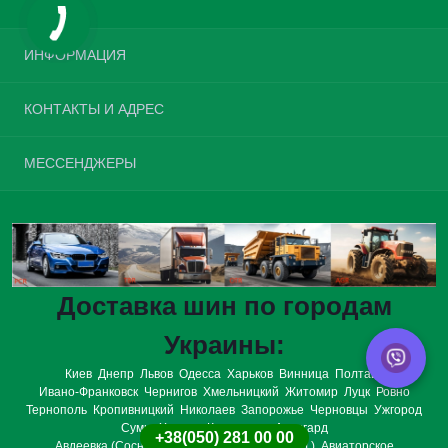
ИНФОРМАЦИЯ
Возврат шин
КОНТАКТЫ И АДРЕС
О нас
Доставка и оплата
Украина, г. Киев, улица Велика Окружна, 4
МЕССЕНДЖЕРЫ
Политика конфиденциальности
opt.tires.ua@gmail.com
Условия соглашения
Telegram
Связаться с нами
Пн-Вс: с 08:00 до 20:00
Viber
Возврат товара
Карта сайта
WhatsApp
Производители
Доставка шин по городам
Подарочные сертификаты
Акции
Украины:
Киев
Днепр
Львов
Одесса
Харьков
Винница
Полтава
Ивано-Франковск
Чернигов
Хмельницкий
Житомир
Луцк
Ровно
Тернополь
Кропивницкий
Николаев
Запорожье
Черновцы
Ужгород
Сумы
Херсон
Кременчуг
Авангард
+38(050) 281 00 00
Авдеевка (Сосницкий р-н., Черниговская обл.)
Авиаторское