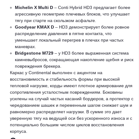
Michelin X Multi D
– Conti Hybrid HD3 предлагает более
агрессивную геометрию плечевых блоков, что улучшает
тягу при старте на скользком асфальте.
Goodyear KMAX D
– HD3 демонстрирует более ровное
распределение давления в пятне контакта, что
уменьшает локальный перегрев в плечах при частых
маневрах.
Bridgestone M729
– у HD3 более выраженная система
камневыбросов, сокращающая накопление щебня и риск
повреждения брекера.
Каркас у Continental выполнен с акцентом на
восстановимость и стабильность формы при высокой
тепловой нагрузке, корды имеют плотное армирование для
сопротивления усталостным повреждениям. Боковины
усилены на случай частых касаний бордюров, а протектор с
чередованием шашек и переменным шагом снижает шум и
равномерно распределяет нагрузки. В сумме это дает
уверенную тягу на ведущей оси без ускоренного износа и с
потенциально большим числом циклов восстановления
корпуса.