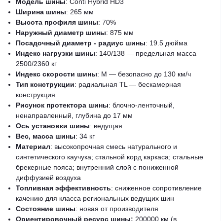
Модель шины
: Conti Hybrid HD3
Ширина шины
: 265 мм
Высота профиля шины
: 70%
Наружный диаметр шины
: 875 мм
Посадочный диаметр - радиус шины
: 19.5 дюйма
Индекс нагрузки шины
: 140/138 — предельная масса
2500/2360 кг
Индекс скорости шины
: M — безопасно до 130 км/ч
Тип конструкции
: радиальная TL — бескамерная
конструкция
Рисунок протектора шины
: блочно-ленточный,
ненаправленный, глубина до 17 мм
Ось установки шины
: ведущая
Вес, масса шины
: 34 кг
Материал
: высокопрочная смесь натурального и
синтетического каучука; стальной корд каркаса; стальные
брекерные пояса; внутренний слой с пониженной
диффузией воздуха
Топливная эффективность
: сниженное сопротивление
качению для класса региональных ведущих шин
Состояние шины
: новая от производителя
Ориентировочный ресурс шины:
200000 км (в