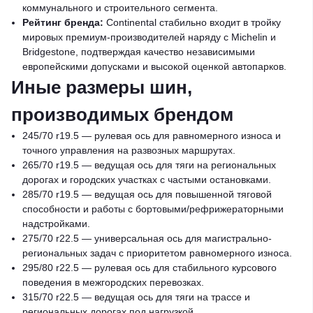
коммунального и строительного сегмента.
Рейтинг бренда:
Continental стабильно входит в тройку
мировых премиум-производителей наряду с Michelin и
Bridgestone, подтверждая качество независимыми
европейскими допусками и высокой оценкой автопарков.
Иные размеры шин,
производимых брендом
245/70 r19.5 — рулевая ось для равномерного износа и
точного управления на развозных маршрутах.
265/70 r19.5 — ведущая ось для тяги на региональных
дорогах и городских участках с частыми остановками.
285/70 r19.5 — ведущая ось для повышенной тяговой
способности и работы с бортовыми/рефрижераторными
надстройками.
275/70 r22.5 — универсальная ось для магистрально-
региональных задач с приоритетом равномерного износа.
295/80 r22.5 — рулевая ось для стабильного курсового
поведения в межгородских перевозках.
315/70 r22.5 — ведущая ось для тяги на трассе и
региональных дорогах под нагрузкой.