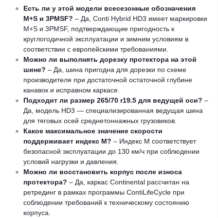
Есть ли у этой модели всесезонные обозначения
M+S и 3PMSF?
– Да, Conti Hybrid HD3 имеет маркировки
M+S и 3PMSF, подтверждающие пригодность к
круглогодичной эксплуатации и зимним условиям в
соответствии с европейскими требованиями.
Можно ли выполнять дорезку протектора на этой
шине?
– Да, шина пригодна для дорезки по схеме
производителя при достаточной остаточной глубине
канавок и исправном каркасе.
Подходит ли размер 265/70 r19.5 для ведущей оси?
–
Да, модель HD3 — специализированная ведущая шина
для тяговых осей среднетоннажных грузовиков.
Какое максимальное значение скорости
поддерживает индекс M?
– Индекс M соответствует
безопасной эксплуатации до 130 км/ч при соблюдении
условий нагрузки и давления.
Можно ли восстановить корпус после износа
протектора?
– Да, каркас Continental рассчитан на
ретрединг в рамках программы ContiLifeCycle при
соблюдении требований к техническому состоянию
корпуса.