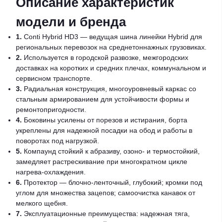
Описание характеристик
модели и бренда
1.
Conti Hybrid HD3 — ведущая шина линейки Hybrid для
региональных перевозок на среднетоннажных грузовиках.
2.
Используется в городской развозке, межгородских
доставках на коротких и средних плечах, коммунальном и
сервисном транспорте.
3.
Радиальная конструкция, многоуровневый каркас со
стальным армированием для устойчивости формы и
ремонтопригодности.
4.
Боковины усилены от порезов и истирания, борта
укреплены для надежной посадки на обод и работы в
поворотах под нагрузкой.
5.
Компаунд стойкий к абразиву, озоно- и термостойкий,
замедляет растрескивание при многократном цикле
нагрева-охлаждения.
6.
Протектор — блочно-ленточный, глубокий; кромки под
углом для множества зацепов; самоочистка канавок от
мелкого щебня.
7.
Эксплуатационные преимущества: надежная тяга,