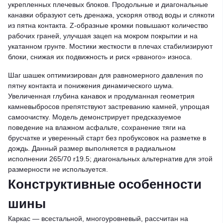
укрепленных плечевых блоков. Продольные и диагональные
канавки образуют сеть дренажа, ускоряя отвод воды и слякоти
из пятна контакта. Z-образные кромки повышают количество
рабочих граней, улучшая зацеп на мокром покрытии и на
укатанном грунте. Мостики жесткости в плечах стабилизируют
блоки, снижая их подвижность и риск «рваного» износа.
Шаг шашек оптимизирован для равномерного давления по
пятну контакта и понижения динамического шума.
Увеличенная глубина канавок и продуманная геометрия
камневыбросов препятствуют застреванию камней, упрощая
самоочистку. Модель демонстрирует предсказуемое
поведение на влажном асфальте, сохранение тяги на
брусчатке и уверенный старт без пробуксовок на разметке в
дождь. Данный размер выполняется в радиальном
исполнении 265/70 r19.5; диагональных альтернатив для этой
размерности не используется.
Конструктивные особенности
шины
Каркас — всестальной, многоуровневый, рассчитан на