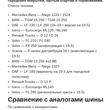
городских покрытий, частым стартам и торможениям.
Список техники:
Mercedes-Benz — Atego 1224 / 1524
MAN — TGM 15.290 / TGM 15.250
DAF — LF 230 / LF 260 (16–18 т версии на 19.5)
Iveco — Eurocargo ML120 / ML160
Renault Trucks — D 12 / D 16
Volvo — FL 210 / FL 240
Volvo — FE 250 (конфигурации с 19.5)
Scania — P-series дистрибуция 16 т (комплектации с
19.5)
MAN — TGM 13.250 4x2 BB
Mercedes-Benz — Atego 1323
DAF — LF 180 (варианты на 19.5 для городской
логистики)
Renault Trucks — D 13 P
Iveco — Eurocargo ML140
Volvo — FL 280 (региональные шасси с 19.5)
Сравнение с аналогами шины
По сравнению с конкурентами: