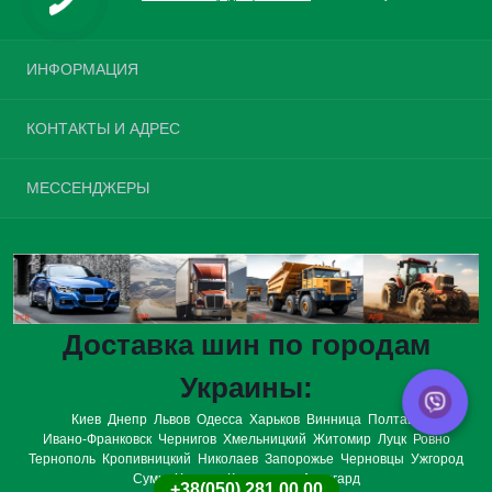
ИНФОРМАЦИЯ
Возврат шин
КОНТАКТЫ И АДРЕС
О нас
Доставка и оплата
Украина, г. Киев, улица Велика Окружна, 4
МЕССЕНДЖЕРЫ
Политика конфиденциальности
opt.tires.ua@gmail.com
Условия соглашения
Telegram
Связаться с нами
Пн-Вс: с 08:00 до 20:00
Viber
Возврат товара
Карта сайта
WhatsApp
Производители
Доставка шин по городам
Подарочные сертификаты
Акции
Украины:
Киев
Днепр
Львов
Одесса
Харьков
Винница
Полтава
Ивано-Франковск
Чернигов
Хмельницкий
Житомир
Луцк
Ровно
Тернополь
Кропивницкий
Николаев
Запорожье
Черновцы
Ужгород
Сумы
Херсон
Кременчуг
Авангард
+38(050) 281 00 00