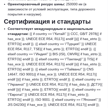
Ориентировочный ресурс шины:
250000 км (в
зависимости от условий эксплуатации, типа дорожного
покрытия и нагрузки).
Сертификация и стандарты
Соответствует международным и национальным
стандартам:
{{ if country == \"Китай\" }} CCC, GB/T 2978{{ if
has_ece }}; UNECE ECE R54, R117{{ endif }}{{ if has_etrto }};
ETRTO{{ endif }}. {{ elseif country == \"Турция\" }} UNECE
ECE R54, R117, TSE{{ if has_etrto }}; ETRTO{{ endif }}. {{
elseif country == \"Индия\" }} BIS (ISI), CMVR{{ if has_etrto }};
ETRTO{{ endif }}. {{ elseif country == \"Таиланд\" }} TIS{{ if
has_ece }}; UNECE ECE R54, R117{{ endif }}{{ if has_etrto }};
ETRTO{{ endif }}. {{ elseif country == \"Тайвань\" }} CNS
14647, ISO 9001{{ if has_ece }}; UNECE ECE R54, R117{{
endif }}{{ if has_etrto }}; ETRTO{{ endif }}. {{ elseif country ==
\"Украина\" }} UNECE ECE R54, R117{{ if has_dstu }}; ДСТУ{{
endif }}{{ if has_etrto }}; ETRTO{{ endif }}. {{ elseif country ==
\"Европа\" }} UNECE ECE R54, R117{{ if has_etrto }};
ETRTO{{ endif }}; ISO 9001. {{ elseif country == \"Япония\" }}
JIS D4230{{ if has_ece }}; UNECE ECE R54, R117{{ endif }};