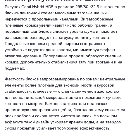
Рисунок Conti Hybrid HD5 в размере 295/80 r22.5 выполнен по
блочно-ленточной схеме: массивные тяговые шашки
чередуются с продольными каналами. Зигзагообразные
плечевые кромки увеличивают число рабочих граней, а
переменный шаг блоков снижает уровни шума и помогает
равномерно распределять нагрузку по пятну контакта.
Продольные канавки средней ширины выстраивают
устойчивые водоотводные каналы, минимизируя эффект
аквапланирования. Поперечные прорези образуют сцепные
кромки, дополнительно стабилизируя тягу при трогании и на
подъемах.
Жесткость блоков запрограммирована по зонам: центральные
элементы более плотные для экономичности и курсовой
стабильности, плечевые — с слегка сниженной жесткостью
для дополнительной микроадаптации к покрытию и лучшего
контакта на мокром. Камневыталкиватели в канавках
препятствуют застреванию щебня, благодаря чему снижается
риск пробоев и сохраняется чистота канавок. На влажном
асфальте такой дизайн ускоряет дренаж воды, а на твердом
сухом покрытии усиливает тормозную эффективность.