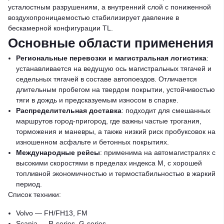
усталостным разрушениям, а внутренний слой с пониженной
воздухопроницаемостью стабилизирует давление в
бескамерной конфигурации TL.
Основные области применения
Региональные перевозки и магистральная логистика
:
устанавливается на ведущую ось магистральных тягачей и
седельных тягачей в составе автопоездов. Отличается
длительным пробегом на твердом покрытии, устойчивостью
тяги в дождь и предсказуемым износом в спарке.
Распределительная доставка
: подходит для смешанных
маршрутов город-пригород, где важны частые трогания,
торможения и маневры, а также низкий риск пробуксовок на
изношенном асфальте и бетонных покрытиях.
Международные рейсы
: применима на автомагистралях с
высокими скоростями в пределах индекса M, с хорошей
топливной экономичностью и термостабильностью в жаркий
период.
Список техники:
Volvo — FH/FH13, FM
Scania — R-series, G-series