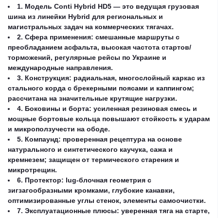
1. Модель Conti Hybrid HD5 — это ведущая грузовая
шина из линейки Hybrid для региональных и
магистральных задач на коммерческих тягачах.
2. Сфера применения: смешанные маршруты с
преобладанием асфальта, высокая частота стартов/
торможений, регулярные рейсы по Украине и
международные направления.
3. Конструкция: радиальная, многослойный каркас из
стального корда с брекерными поясами и каппингом;
рассчитана на значительные крутящие нагрузки.
4. Боковины и борта: усиленная резиновая смесь и
мощные бортовые кольца повышают стойкость к ударам
и микроползучести на ободе.
5. Компаунд: проверенная рецептура на основе
натурального и синтетического каучука, сажа и
кремнезем; защищен от термического старения и
микротрещин.
6. Протектор: lug-блочная геометрия с
зигзагообразными кромками, глубокие канавки,
оптимизированные углы стенок, элементы самоочистки.
7. Эксплуатационные плюсы: уверенная тяга на старте,