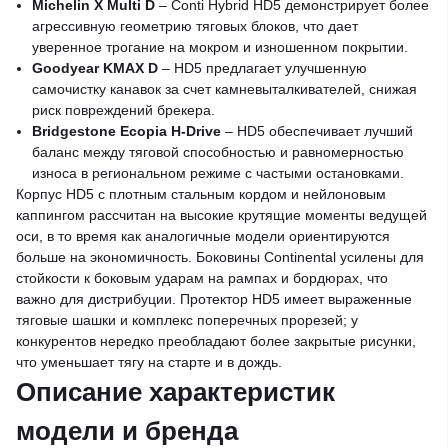
Michelin X Multi D
– Conti Hybrid HD5 демонстрирует более
агрессивную геометрию тяговых блоков, что дает
уверенное трогание на мокром и изношенном покрытии.
Goodyear KMAX D
– HD5 предлагает улучшенную
самочистку канавок за счет камневыталкивателей, снижая
риск повреждений брекера.
Bridgestone Ecopia H-Drive
– HD5 обеспечивает лучший
баланс между тяговой способностью и равномерностью
износа в региональном режиме с частыми остановками.
Корпус HD5 с плотным стальным кордом и нейлоновым
каппингом рассчитан на высокие крутящие моменты ведущей
оси, в то время как аналогичные модели ориентируются
больше на экономичность. Боковины Continental усилены для
стойкости к боковым ударам на рампах и бордюрах, что
важно для дистрибуции. Протектор HD5 имеет выраженные
тяговые шашки и комплекс поперечных прорезей; у
конкурентов нередко преобладают более закрытые рисунки,
что уменьшает тягу на старте и в дождь.
Описание характеристик
модели и бренда