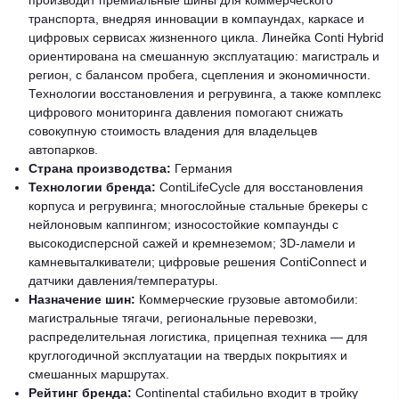
производит премиальные шины для коммерческого
транспорта, внедряя инновации в компаундах, каркасе и
цифровых сервисах жизненного цикла. Линейка Conti Hybrid
ориентирована на смешанную эксплуатацию: магистраль и
регион, с балансом пробега, сцепления и экономичности.
Технологии восстановления и регрувинга, а также комплекс
цифрового мониторинга давления помогают снижать
совокупную стоимость владения для владельцев
автопарков.
Страна производства:
Германия
Технологии бренда:
ContiLifeCycle для восстановления
корпуса и регрувинга; многослойные стальные брекеры с
нейлоновым каппингом; износостойкие компаунды с
высокодисперсной сажей и кремнеземом; 3D-ламели и
камневыталкиватели; цифровые решения ContiConnect и
датчики давления/температуры.
Назначение шин:
Коммерческие грузовые автомобили:
магистральные тягачи, региональные перевозки,
распределительная логистика, прицепная техника — для
круглогодичной эксплуатации на твердых покрытиях и
смешанных маршрутах.
Рейтинг бренда:
Continental стабильно входит в тройку