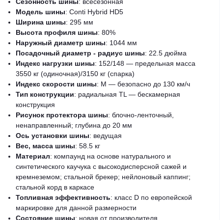
Сезонность шины
: всесезонная
Модель шины
: Conti Hybrid HD5
Ширина шины
: 295 мм
Высота профиля шины
: 80%
Наружный диаметр шины
: 1044 мм
Посадочный диаметр - радиус шины
: 22.5 дюйма
Индекс нагрузки шины
: 152/148 — предельная масса
3550 кг (одиночная)/3150 кг (спарка)
Индекс скорости шины
: M — безопасно до 130 км/ч
Тип конструкции
: радиальная TL — бескамерная
конструкция
Рисунок протектора шины
: блочно-ленточный,
ненаправленный; глубина до 20 мм
Ось установки шины
: ведущая
Вес, масса шины
: 58.5 кг
Материал
: компаунд на основе натурального и
синтетического каучука с высокодисперсной сажей и
кремнеземом; стальной брекер; нейлоновый каппинг;
стальной корд в каркасе
Топливная эффективность
: класс D по европейской
маркировке для данной размерности
Состояние шины
: новая от производителя