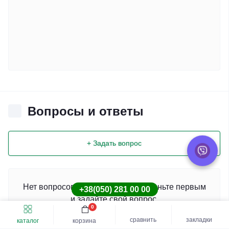
Вопросы и ответы
+ Задать вопрос
Нет вопросов о данном товаре, станьте первым
+38(050) 281 00 00
и задайте свой вопрос.
0
Быстрый заказ
Купить шину
сравнить
закладки
каталог
корзина