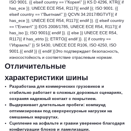
ISO 9001. {{ elseif country == \"Корея\" }} KS D 4296, KTR{{ if
has_ece }}; UNECE ECE R54, R117{{ endif }}; ISO 9001. {{
elseif country == \"Вьетнам\" }} QCVN 34:2017/BGTVT{{ if
has_ece }}; UNECE ECE R54, R117{{ endif }}. {{ elseif country
== \"Египет\" }} EOS 2008/1785, UNECE ECE R54, R117{{ if
has_iso }}; ISO 9001{{ endif }}. {{ else }} UNECE ECE R54,
R117{{ if has_etrto }}; ETRTO{{ endif }}. {{ if country ==
\"Израиль\" }} SI 5430, UNECE ECE R106, ISO 4250, ISO
9001.{{ endif }} {{ endif }}Это подтверждает безопасность,
износостойкость и соответствие отраслевым нормам.
Отличительные
характеристики шины
Разработана для коммерческих грузовиков и
стабильно работает в сложных дорожных сценариях,
сохраняя надежный контакт с покрытием.
Выдерживает длительные пробеги: компаунд
оптимизирован под сверхресурсные нагрузки на
смешанных маршрутах.
Сцепление на асфальте и гравии уверенное благодаря
конфигурации блоков и ламелизации.