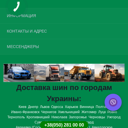
ИНФОРМАЦИЯ
Возврат шин
КОНТАКТЫ И АДРЕС
О нас
Доставка и оплата
Украина, г. Киев, улица Велика Окружна, 4
МЕССЕНДЖЕРЫ
Политика конфиденциальности
opt.tires.ua@gmail.com
Условия соглашения
Telegram
Связаться с нами
Пн-Вс: с 08:00 до 20:00
Viber
Возврат товара
Карта сайта
WhatsApp
Производители
Доставка шин по городам
Подарочные сертификаты
Акции
Украины:
Киев
Днепр
Львов
Одесса
Харьков
Винница
Полтава
Ивано-Франковск
Чернигов
Хмельницкий
Житомир
Луцк
Ровно
Тернополь
Кропивницкий
Николаев
Запорожье
Черновцы
Ужгород
Сумы
Херсон
Кременчуг
Авангард
+38(050) 281 00 00
Авдеевка (Сосницкий р-н., Черниговская обл.)
Авиаторское