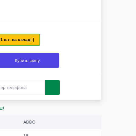
(1 шт. на складі )
Купить шину
се)
ADDO
18