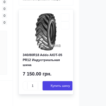
0
0
0
0
340/80R18 Addo AIOT-05
PR12 Индустриальная
шина
7 150.00 грн.
Купить шину