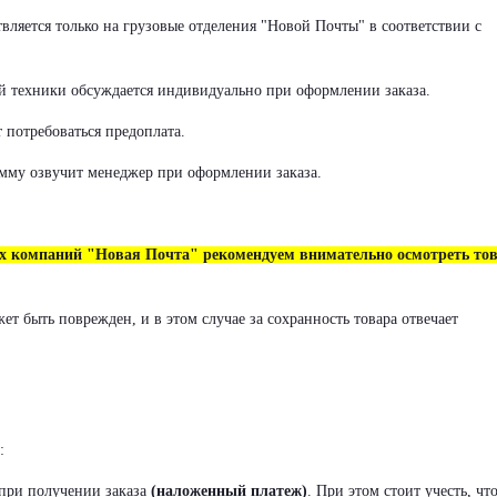
ляется только на грузовые отделения "Новой Почты" в соответствии с
й техники обсуждается индивидуально при оформлении заказа.
 потребоваться предоплата.
мму озвучит менеджер при оформлении заказа.
ых компаний "Новая Почта" рекомендуем внимательно осмотреть то
т быть поврежден, и в этом случае за сохранность товара отвечает
:
при получении заказа
(наложенный платеж)
.
При этом стоит учесть, чт