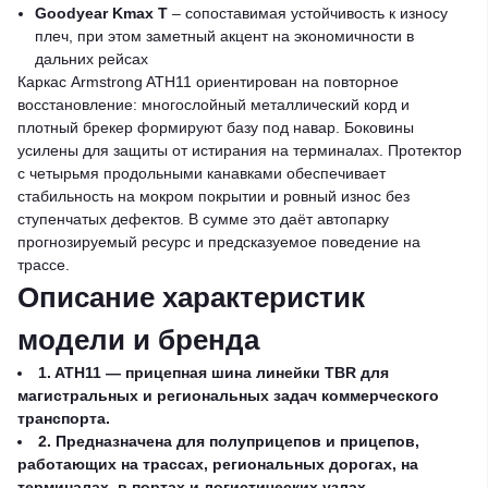
Goodyear Kmax T
– сопоставимая устойчивость к износу
плеч, при этом заметный акцент на экономичности в
дальних рейсах
Каркас Armstrong ATH11 ориентирован на повторное
восстановление: многослойный металлический корд и
плотный брекер формируют базу под навар. Боковины
усилены для защиты от истирания на терминалах. Протектор
с четырьмя продольными канавками обеспечивает
стабильность на мокром покрытии и ровный износ без
ступенчатых дефектов. В сумме это даёт автопарку
прогнозируемый ресурс и предсказуемое поведение на
трассе.
Описание характеристик
модели и бренда
1. ATH11 — прицепная шина линейки TBR для
магистральных и региональных задач коммерческого
транспорта.
2. Предназначена для полуприцепов и прицепов,
работающих на трассах, региональных дорогах, на
терминалах, в портах и логистических узлах.