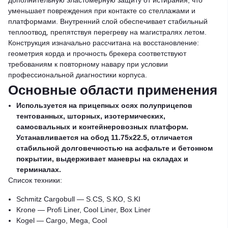
дополнительную эластомерную защиту от истирания, что
уменьшает повреждения при контакте со стеллажами и
платформами. Внутренний слой обеспечивает стабильный
теплоотвод, препятствуя перегреву на магистралях летом.
Конструкция изначально рассчитана на восстановление:
геометрия корда и прочность брекера соответствуют
требованиям к повторному навару при условии
профессиональной диагностики корпуса.
Основные области применения
Используется на прицепных осях полуприцепов
тентованных, шторных, изотермических,
самосвальных и контейнеровозных платформ.
Устанавливается на обод 11.75x22.5, отличается
стабильной долговечностью на асфальте и бетонном
покрытии, выдерживает маневры на складах и
терминалах.
Список техники:
Schmitz Cargobull — S.CS, S.KO, S.KI
Krone — Profi Liner, Cool Liner, Box Liner
Kogel — Cargo, Mega, Cool