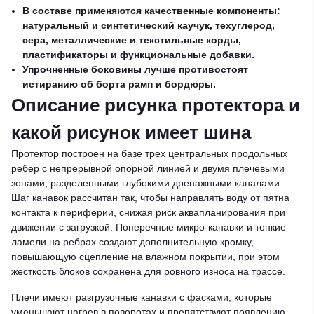
В составе применяются качественные компоненты:
натуральный и синтетический каучук, техуглерод,
сера, металлические и текстильные корды,
пластификаторы и функциональные добавки.
Упрочненные боковины лучше противостоят
истиранию об борта рамп и бордюры.
Описание рисунка протектора и
какой рисунок имеет шина
Протектор построен на базе трех центральных продольных
ребер с непрерывной опорной линией и двумя плечевыми
зонами, разделенными глубокими дренажными каналами.
Шаг канавок рассчитан так, чтобы направлять воду от пятна
контакта к периферии, снижая риск аквапланирования при
движении с загрузкой. Поперечные микро-канавки и тонкие
ламели на ребрах создают дополнительную кромку,
повышающую сцепление на влажном покрытии, при этом
жесткость блоков сохранена для ровного износа на трассе.
Плечи имеют разгрузочные канавки с фасками, которые
уменьшают нагрев в поворотах и препятствуют появлению