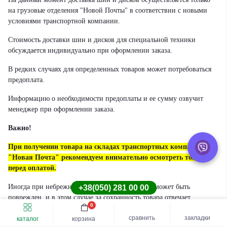
на грузовые отделения "Новой Почты" в соответствии с новыми
условиями транспортной компании.
Стоимость доставки шин и дисков для специальной техники
обсуждается индивидуально при оформлении заказа.
В редких случаях для определенных товаров может потребоваться
предоплата.
Информацию о необходимости предоплаты и ее сумму озвучит
менеджер при оформлении заказа.
Важно!
При получении товара на складах транспортных компаний
"Новая Почта" рекомендуем внимательно осмотреть товар
перед оплатой.
Иногда при небрежной транспортировке товар может быть
+38(050) 281 00 00
поврежден, и в этом случае за сохранность товара отвечает
0
перевозчик.
Быстрый заказ
Купить шину
сравнить
закладки
каталог
корзина