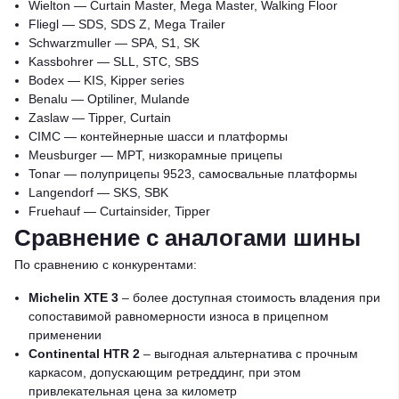
Wielton — Curtain Master, Mega Master, Walking Floor
Fliegl — SDS, SDS Z, Mega Trailer
Schwarzmuller — SPA, S1, SK
Kassbohrer — SLL, STC, SBS
Bodex — KIS, Kipper series
Benalu — Optiliner, Mulande
Zaslaw — Tipper, Curtain
CIMC — контейнерные шасси и платформы
Meusburger — MPT, низкорамные прицепы
Tonar — полуприцепы 9523, самосвальные платформы
Langendorf — SKS, SBK
Fruehauf — Curtainsider, Tipper
Сравнение с аналогами шины
По сравнению с конкурентами:
Michelin XTE 3
– более доступная стоимость владения при
сопоставимой равномерности износа в прицепном
применении
Continental HTR 2
– выгодная альтернатива с прочным
каркасом, допускающим ретреддинг, при этом
привлекательная цена за километр