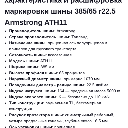
характеристика и расшифровка
маркировки шины 385/65 r22.5
Armstrong ATH11
Производитель шины
: Armstrong
Страна производитель шины
: Таиланд
Назначение шины
: прицепная ось полуприцепов и
прицепов для грузового транспорта
Сезонность шины
: всесезонная
Модель шины
: ATH11
Ширина шины
: 385 мм
Высота профиля шины
: 65 процентов
Наружный диаметр шины
: примерно 1070 мм
Посадочный диаметр - радиус шины
: 22.5 дюйма
Индекс нагрузки шины
: 164 — предельная масса 5000 кг
Индекс скорости шины
: K — безопасно до 110 км/ч
Тип конструкции
: радиальная TL, бескамерная
конструкция
Рисунок протектора шины
: симметричный реберный,
четыре продольные канавки, глубина около 16.5 мм
Ось установки шины
: прицепная