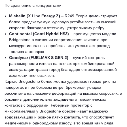
По сравнению с конкурентами:
Michelin (X Line Energy Z)
– R249 Ecopia демонстрирует
более предсказуемую курсовую устойчивость на высокой
скорости благодаря жесткому центральному ребру.
Continental (Conti Hybrid HS3)
– преимущество модели
Bridgestone в снижении сопротивления качению при
междурегиональных пробегах, что уменьшает расход
топлива автопарка.
Goodyear (FUELMAX S GEN-2)
– лучший контроль
равномерности износа на плечах при комбинированной
эксплуатации трасса-город благодаря оптимизированной
жесткости плечевых зон.
Каркас Bridgestone более жестко удерживает геометрию на
поворотах и при боковом ветре, брекерная укладка
рассчитана на снижение деформаций на высоких скоростях, а
боковины дополнительно защищены от механических
контактов с бордюрами. Реберный протектор с
микроламелями у Bridgestone обеспечивает надежную
водоэвакуацию и ровное пятно контакта, что способствует
медленному и однородному износу, в то время как у ряда