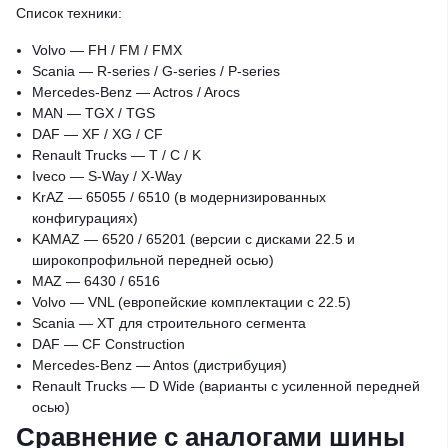
Список техники:
Volvo — FH / FM / FMX
Scania — R-series / G-series / P-series
Mercedes-Benz — Actros / Arocs
MAN — TGX / TGS
DAF — XF / XG / CF
Renault Trucks — T / C / K
Iveco — S-Way / X-Way
KrAZ — 65055 / 6510 (в модернизированных
конфигурациях)
KAMAZ — 6520 / 65201 (версии с дисками 22.5 и
широкопрофильной передней осью)
MAZ — 6430 / 6516
Volvo — VNL (европейские комплектации c 22.5)
Scania — XT для строительного сегмента
DAF — CF Construction
Mercedes-Benz — Antos (дистрибуция)
Renault Trucks — D Wide (варианты с усиленной передней
осью)
Сравнение с аналогами шины