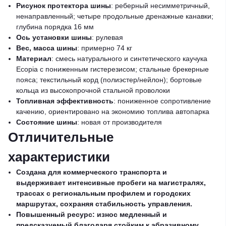
Рисунок протектора шины
: реберный несимметричный,
ненаправленный; четыре продольные дренажные канавки;
глубина порядка 16 мм
Ось установки шины
: рулевая
Вес, масса шины
: примерно 74 кг
Материал
: смесь натурального и синтетического каучука
Ecopia с пониженным гистерезисом; стальные брекерные
пояса; текстильный корд (полиэстер/нейлон); бортовые
кольца из высокопрочной стальной проволоки
Топливная эффективность
: пониженное сопротивление
качению, ориентировано на экономию топлива автопарка
Состояние шины
: новая от производителя
Отличительные
характеристики
Создана для коммерческого транспорта и
выдерживает интенсивные пробеги на магистралях,
трассах с региональным профилем и городских
маршрутах, сохраняя стабильность управления.
Повышенный ресурс: износ медленный и
предсказуемый благодаря стойким к абразивному