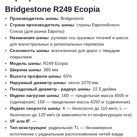
Bridgestone R249 Ecopia
Производитель шины
: Bridgestone
Страна производитель шины
: страны Европейского
Союза (для рынка Европы)
Назначение шины
: рулевая ось грузовых тягачей и шасси
для магистральных и региональных перевозок
Сезонность шины
: всесезонная для дорог с твердым
покрытием
Модель шины
: R249 Ecopia
Ширина шины
: 385 мм
Высота профиля шины
: 65%
Наружный диаметр шины
: около 1070 мм
Посадочный диаметр - радиус шины
: 22.5 дюйма
Индекс нагрузки шины
: 160 — предельная масса 4500 кг
(одинарная); 158 — предельная масса 4250 кг (сдвоенная)
Индекс скорости шины
: K — безопасно до 110 км/ч; L —
безопасно до 120 км/ч (в зависимости от конфигурации оси)
VF или IF
: —
Тип конструкции
: радиальная TL — бескамерное
исполнение с радиальным расположением нитей корда