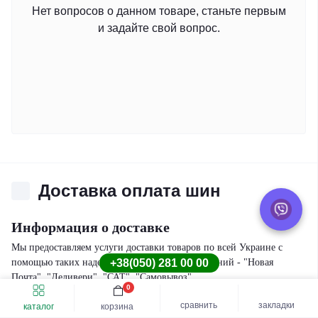
Нет вопросов о данном товаре, станьте первым
и задайте свой вопрос.
Доставка оплата шин
Информация о доставке
Мы предоставляем услуги доставки товаров по всей Украине с
помощью таких надежных транспортных компаний - "Новая
+38(050) 281 00 00
Почта", "Деливери", "САТ", "Самовывоз".
0
Быстрый заказ
Купить шину
Приблизительные сроки доставки "Новой Почтой" составляют 1-3
сравнить
закладки
каталог
корзина