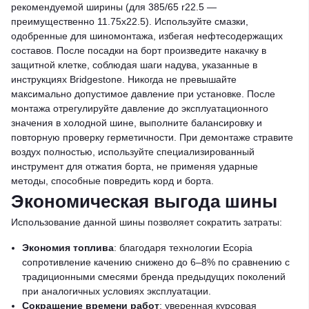
рекомендуемой ширины (для 385/65 r22.5 —
преимущественно 11.75x22.5). Используйте смазки,
одобренные для шиномонтажа, избегая нефтесодержащих
составов. После посадки на борт произведите накачку в
защитной клетке, соблюдая шаги надува, указанные в
инструкциях Bridgestone. Никогда не превышайте
максимально допустимое давление при установке. После
монтажа отрегулируйте давление до эксплуатационного
значения в холодной шине, выполните балансировку и
повторную проверку герметичности. При демонтаже стравите
воздух полностью, используйте специализированный
инструмент для отжатия борта, не применяя ударные
методы, способные повредить корд и борта.
Экономическая выгода шины
Использование данной шины позволяет сократить затраты:
Экономия топлива
: благодаря технологии Ecopia
сопротивление качению снижено до 6–8% по сравнению с
традиционными смесями бренда предыдущих поколений
при аналогичных условиях эксплуатации.
Сокращение времени работ
: уверенная курсовая