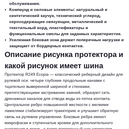
обслуживание.
Компаунд и силовые элементы: натуральный и
синтетический каучук, технический углерод,
серосодержащие связующие, металлический и
текстильный корд, пластификаторы и
функциональные смолы для заданных характеристик.
Усиленная боковая зона держит поперечные нагрузки и
защищает от бордюрных контактов.
Описание рисунка протектора и
какой рисунок имеет шина
Протектор R249 Ecopia — классический реберный дизайн для
рулевой оси: четыре глубокие продольные канавки с
тщательно выверенной шириной и стенками,
препятствующими застреванию камней, образуют сеть
дренажных каналов для отвода воды из пятна контакта.
Центральное ребро повышенной жесткости с мелкими
ламелями стабилизирует траекторию и улучшает обратную
связь на рулевом управлении. Боковые ребра имеют
микрофаски и ступенчатые кромки для дополнительного
сцепления в дождь, а также переменный шаг элементов,