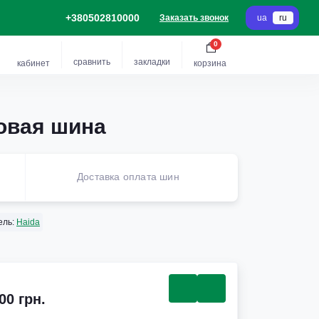
+380502810000
Заказать звонок
ua
ru
0
сравнить
закладки
кабинет
корзина
зовая шина
Доставка оплата шин
ель:
Haida
00 грн.