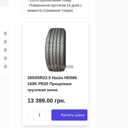
- 100% оригінальний товар
- Повернення протягом 14 дней с
момента отримання товара
0
0
0
0
0
385/65R22.5 Haida HD586
160K PR20 Прицепная
грузовая шина
13 399.00 грн.
Купить шину