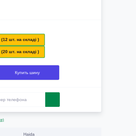
 (12 шт. на складі )
 (20 шт. на складі )
Купить шину
се)
Haida