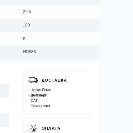
22.5
160
K
HD586
ДОСТАВКА
- Новая Почта
- Деливери
- САТ
- Самовывоз
ОПЛАТА