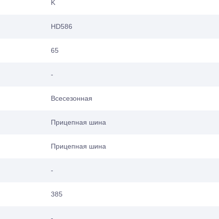
K
HD586
65
-
Всесезонная
Прицепная шина
Прицепная шина
-
385
-