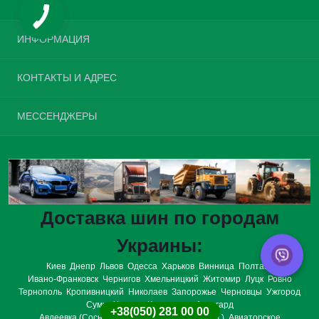
ИНФОРМАЦИЯ
Возврат шин
КОНТАКТЫ И АДРЕС
О нас
Доставка и оплата
Украина, г. Киев, улица Велика Окружна, 4
МЕССЕНДЖЕРЫ
Политика конфиденциальности
opt.tires.ua@gmail.com
Условия соглашения
Telegram
Связаться с нами
Пн-Вс: с 08:00 до 20:00
Viber
Возврат товара
Карта сайта
WhatsApp
Производители
Доставка шин по городам
Подарочные сертификаты
Акции
Украины:
Киев
Днепр
Львов
Одесса
Харьков
Винница
Полтава
Ивано-Франковск
Чернигов
Хмельницкий
Житомир
Луцк
Ровно
Тернополь
Кропивницкий
Николаев
Запорожье
Черновцы
Ужгород
Сумы
Херсон
Кременчуг
Авангард
+38(050) 281 00 00
Авдеевка (Сосницкий р-н., Черниговская обл.)
Авиаторское