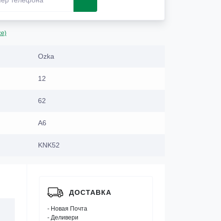
се)
Ozka
12
62
A6
KNK52
ДОСТАВКА
- Новая Почта
- Деливери