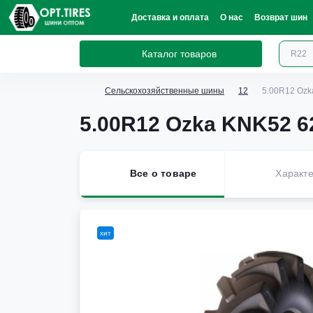
Доставка и оплата
О нас
Возврат шин
Каталог товаров
Сельскохозяйственные шины
12
5.00R12 Ozk
5.00R12 Ozka KNK52 
Все о товаре
Характе
хит