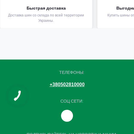
Быстрая доставка
Выгодн
Доставка шин со склада по всей территории
Купить шины оп
Украины.
ТЕЛЕФОНЫ:
+380502810000
СОЦ СЕТИ: