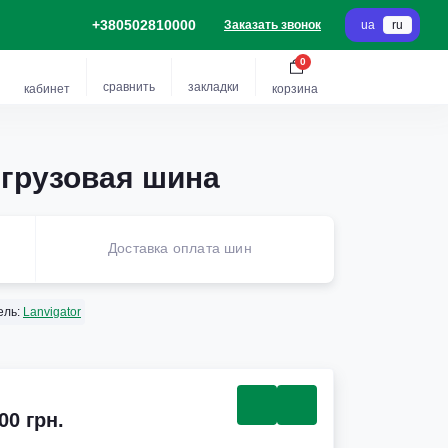
+380502810000
Заказать звонок
ua
ru
0
сравнить
закладки
кабинет
корзина
 грузовая шина
Доставка оплата шин
ель:
Lanvigator
00 грн.