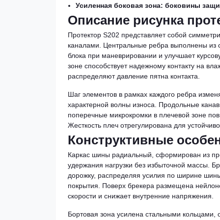
Усиленная боковая зона: боковины защи
Описание рисунка прот
Протектор S202 представляет собой симметр
каналами. Центральные ребра выполнены из 
блока при маневрировании и улучшает курсов
зоне способствует надежному контакту на вл
распределяют давление пятна контакта.
Шаг элементов в рамках каждого ребра измен
характерной волны износа. Продольные канав
поперечные микрокромки в плечевой зоне пов
Жесткость плеч отрегулирована для устойчиво
Конструктивные особе
Каркас шины радиальный, сформирован из про
удержания нагрузки без избыточной массы. Бр
дорожку, распределяя усилия по ширине шины
покрытия. Поверх брекера размещена нейлоно
скорости и снижает внутренние напряжения.
Бортовая зона усилена стальными кольцами, 