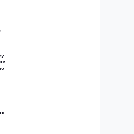
х
и
ру.
ям.
го
ть