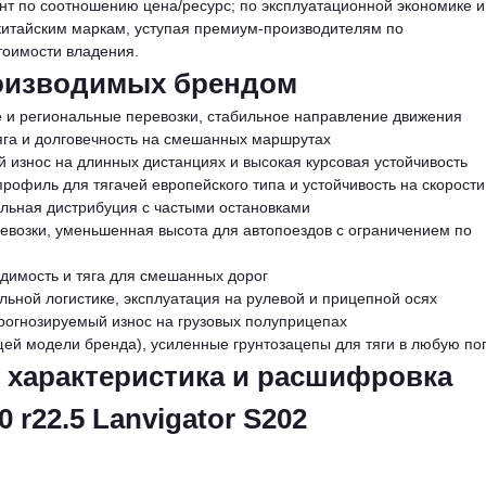
т по соотношению цена/ресурс; по эксплуатационной экономике и
 китайским маркам, уступая премиум-производителям по
тоимости владения.
оизводимых брендом
е и региональные перевозки, стабильное направление движения
яга и долговечность на смешанных маршрутах
й износ на длинных дистанциях и высокая курсовая устойчивость
профиль для тягачей европейского типа и устойчивость на скорости
альная дистрибуция с частыми остановками
ревозки, уменьшенная высота для автопоездов с ограничением по
димость и тяга для смешанных дорог
льной логистике, эксплуатация на рулевой и прицепной осях
прогнозируемый износ на грузовых полуприцепах
щей модели бренда), усиленные грунтозацепы для тяги в любую по
 характеристика и расшифровка
r22.5 Lanvigator S202