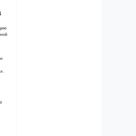
а
цию
ьной
ию
х.
ю