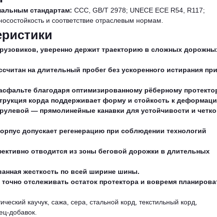
нальным стандартам:
CCC, GB/T 2978; UNECE ECE R54, R117;
носостойкость и соответствие отраслевым нормам.
еристики
грузовиков, уверенно держит траекторию в сложных дорожны
считан на длительный пробег без ускоренного истирания пр
 асфальте благодаря оптимизированному рёберному протекто
струкция корда поддерживает форму и стойкость к деформаци
 рулевой — прямолинейные канавки для устойчивости и четко
корпус допускает регенерацию при соблюдении технологий
ективно отводится из зоны беговой дорожки в длительных
ванная жесткость по всей ширине шины.
 точно отслеживать остаток протектора и вовремя планирова
ческий каучук, сажа, сера, стальной корд, текстильный корд,
ец-добавок.