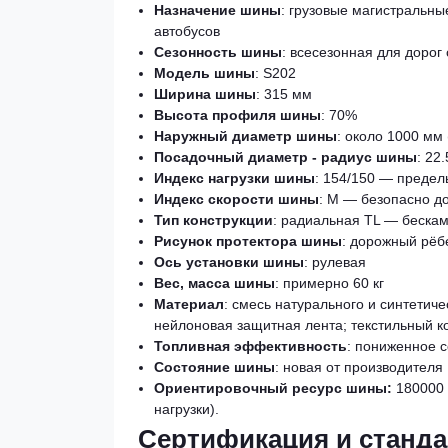
Назначение шины
: грузовые магистральны
автобусов
Сезонность шины
: всесезонная для дорог
Модель шины
: S202
Ширина шины
: 315 мм
Высота профиля шины
: 70%
Наружный диаметр шины
: около 1000 мм
Посадочный диаметр - радиус шины
: 22
Индекс нагрузки шины
: 154/150 — предель
Индекс скорости шины
: M — безопасно до
Тип конструкции
: радиальная TL — беска
Рисунок протектора шины
: дорожный рёб
Ось установки шины
: рулевая
Вес, масса шины
: примерно 60 кг
Материал
: смесь натурального и синтетиче
нейлоновая защитная лента; текстильный к
Топливная эффективность
: пониженное 
Состояние шины
: новая от производителя
Ориентировочный ресурс шины:
180000 
нагрузки).
Сертификация и станд