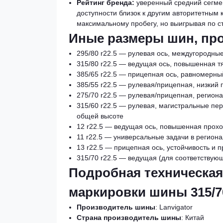
Рейтинг бренда:
уверенный средний сегмен
доступности близок к другим авторитетным
максимальному пробегу, но выигрывая по с
Иные размеры шин, пр
295/80 r22.5 — рулевая ось, междугородны
315/80 r22.5 — ведущая ось, повышенная т
385/65 r22.5 — прицепная ось, равномерны
385/55 r22.5 — рулевая/прицепная, низкий 
275/70 r22.5 — рулевая/прицепная, регион
315/60 r22.5 — рулевая, магистральные пе
общей высоте
12 r22.5 — ведущая ось, повышенная прохо
11 r22.5 — универсальные задачи в региона
13 r22.5 — прицепная ось, устойчивость и 
315/70 r22.5 — ведущая (для соответствую
Подробная техническая
маркировки шины 315/70 
Производитель шины
: Lanvigator
Страна производитель шины
: Китай