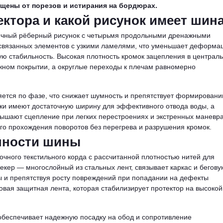
щены от порезов и истирания на бордюрах.
ектора и какой рисунок имеет шин
ичный рёберный рисунок с четырьмя продольными дренажными
связанных элементов с узкими ламелями, что уменьшает деформа
ую стабильность. Высокая плотность кромок зацепления в централ
ажном покрытии, а округлые переходы к плечам равномерно
яется по фазе, что снижает шумность и препятствует формирован
ки имеют достаточную ширину для эффективного отвода воды, а
ышают сцепление при легких перестроениях и экстренных маневра
го прохождения поворотов без перегрева и разрушения кромок.
нности шины
чного текстильного корда с рассчитанной плотностью нитей для
екер — многослойный из стальных лент, связывает каркас и бегову
 и препятствуя росту повреждений при попадании на дефекты
вая защитная лента, которая стабилизирует протектор на высокой
обеспечивает надежную посадку на обод и сопротивление