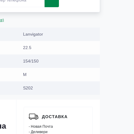
се)
Lanvigator
22.5
154/150
M
S202
ДОСТАВКА
на
- Новая Почта
- Деливери