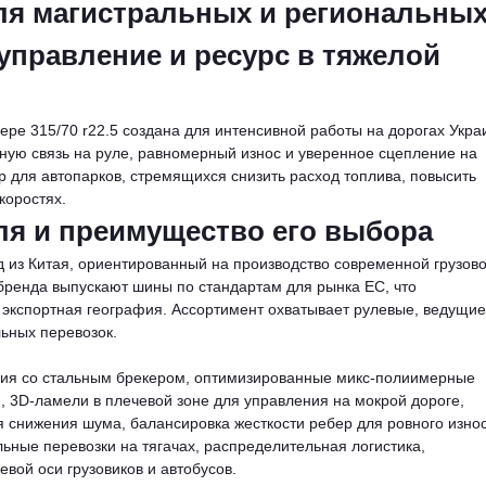
ля магистральных и региональны
управление и ресурс в тяжелой
мере 315/70 r22.5 создана для интенсивной работы на дорогах Укр
ную связь на руле, равномерный износ и уверенное сцепление на
 для автопарков, стремящихся снизить расход топлива, повысить
коростях.
ля и преимущество его выбора
 из Китая, ориентированный на производство современной грузов
бренда выпускают шины по стандартам для рынка ЕС, что
экспортная география. Ассортимент охватывает рулевые, ведущие
ьных перевозок.
ция со стальным брекером, оптимизированные микс-полиимерные
 3D-ламели в плечевой зоне для управления на мокрой дороге,
 снижения шума, балансировка жесткости ребер для ровного износ
ьные перевозки на тягачах, распределительная логистика,
вой оси грузовиков и автобусов.