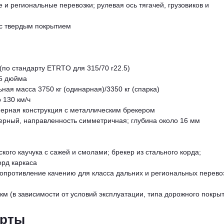
е и региональные перевозки; рулевая ось тягачей, грузовиков и
 с твердым покрытием
 (по стандарту ETRTO для 315/70 r22.5)
.5 дюйма
ная масса 3750 кг (одинарная)/3350 кг (спарка)
 130 км/ч
мерная конструкция с металлическим брекером
ерный, направленность симметричная; глубина около 16 мм
ского каучука с сажей и смолами; брекер из стального корда;
орд каркаса
сопротивление качению для класса дальних и региональных перево
км (в зависимости от условий эксплуатации, типа дорожного покры
арты