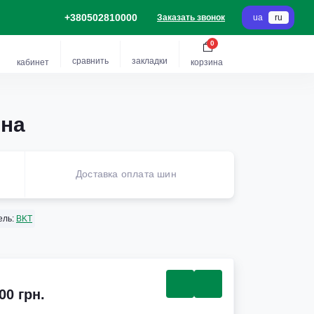
+380502810000
Заказать звонок
ua
ru
0
сравнить
закладки
кабинет
корзина
ина
Доставка оплата шин
ель:
BKT
00 грн.