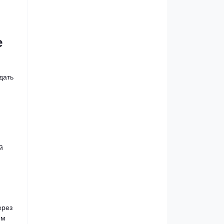
е
дать
й
ерез
ым