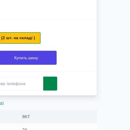
 (2 шт. на складі )
Купить шину
се)
BKT
24