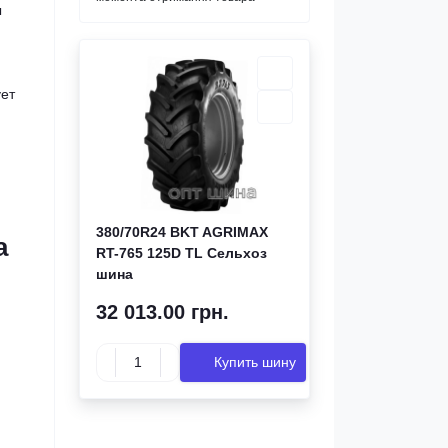
ы
ует
380/70R24 BKT AGRIMAX
а
RT-765 125D TL Сельхоз
шина
32 013.00 грн.
Купить шину