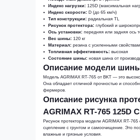
Индекс нагрузки:
125D (максимальная нагру
Индекс скорости:
D (до 65 км/ч)
Тип конструкции:
радиальная TL
Рисунок протектора:
глубокий и широкоп
Ось установки:
передняя или задняя ось т
Вес шины:
120 кг
Материал:
резина с усиленными свойства
Топливная эффективность:
высокая
Состояние шины:
новая шина от производ
Описание модели шины 
Модель AGRIMAX RT-765 от BKT — это высоко
Она обладает отличной прочностью и способ
фермеров.
Описание рисунка проте
AGRIMAX RT-765 125D С
Рисунок протектора модели AGRIMAX RT-765 
сцепление с грунтом и самоочищение. Это по
влажные и грязные условия.