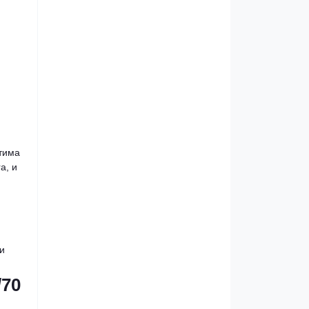
тима
a, и
и
/70