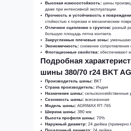
Высокая износостойкость:
шины производ
даже при интенсивной эксплуатации.
Прочность и устойчивость к поврежден
стойкостью к порезам и механическим пов
Отличное сцепление с грунтом:
разный ри
большую площадь пятна контакта.
Закругленные плечевые зоны:
уменьшают 
Экономичность:
снижение сопротивления 
Флотационные свойства:
обеспечивают к
Подробная характерис
шины 380/70 r24 BKT A
Производитель шины:
BKT
Страна производитель:
Индия
Назначение шины:
сельскохозяйственные 
Сезонность шины:
всесезонная
Модель шины:
AGRIMAX RT-765
Ширина шины:
380 мм
Высота профиля шины:
70%
Наружный диаметр:
24 дюйма (примерно 
Посадочный диаметр:
24 дюйма