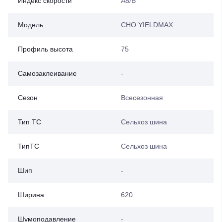
Индекс скорости
A8/B
Модель
CHO YIELDMAX
Профиль высота
75
Самозаклеивание
-
Сезон
Всесезонная
Тип ТС
Сельхоз шина
ТипТС
Сельхоз шина
Шип
-
Ширина
620
Шумоподавление
-