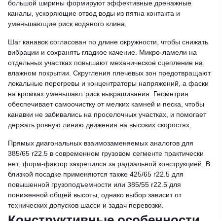
большой ширины формируют эффективные дренажные
каналы, ускоряющие отвод воды из пятна контакта и
уменьшающие риск водяного клина.
Шаг канавок согласован по длине окружности, чтобы снижать
вибрации и сохранять гладкое качение. Микро-ламели на
отдельных участках повышают механическое сцепление на
влажном покрытии. Скругления плечевых зон предотвращают
локальные перегревы и концентраторы напряжений, а фаски
на кромках уменьшают риск выкрашивания. Геометрия
обеспечивает самоочистку от мелких камней и песка, чтобы
канавки не забивались на проселочных участках, и помогает
держать ровную линию движения на высоких скоростях.
Прямых диагональных взаимозаменяемых аналогов для
385/65 r22.5 в современном грузовом сегменте практически
нет; форм-фактор закрепился за радиальной конструкцией. В
близкой посадке применяются также 425/65 r22.5 для
повышенной грузоподъемности или 385/55 r22.5 для
пониженной общей высоты, однако выбор зависит от
технических допусков шасси и задач перевозки.
Конструктивные особенности