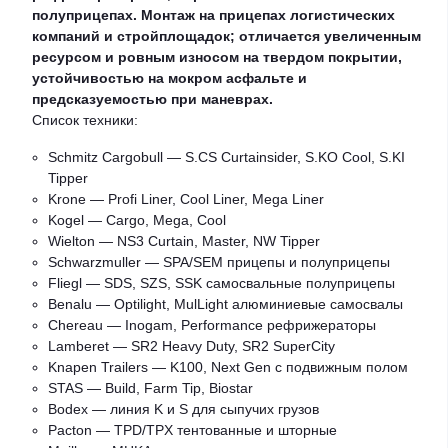
полуприцепах.
Монтаж на прицепах логистических
компаний и стройплощадок; отличается увеличенным
ресурсом и ровным износом на твердом покрытии,
устойчивостью на мокром асфальте и
предсказуемостью при маневрах.
Список техники:
Schmitz Cargobull — S.CS Curtainsider, S.KO Cool, S.KI
Tipper
Krone — Profi Liner, Cool Liner, Mega Liner
Kogel — Cargo, Mega, Cool
Wielton — NS3 Curtain, Master, NW Tipper
Schwarzmuller — SPA/SEM прицепы и полуприцепы
Fliegl — SDS, SZS, SSK самосвальные полуприцепы
Benalu — Optilight, MulLight алюминиевые самосвалы
Chereau — Inogam, Performance рефрижераторы
Lamberet — SR2 Heavy Duty, SR2 SuperCity
Knapen Trailers — K100, Next Gen с подвижным полом
STAS — Build, Farm Tip, Biostar
Bodex — линия K и S для сыпучих грузов
Pacton — TPD/TPX тентованные и шторные