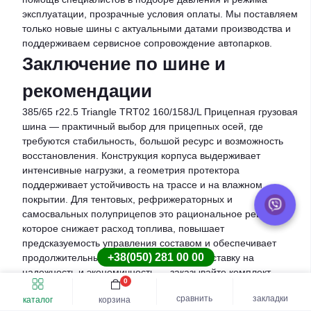
эксплуатации, прозрачные условия оплаты. Мы поставляем
только новые шины с актуальными датами производства и
поддерживаем сервисное сопровождение автопарков.
Заключение по шине и
рекомендации
385/65 r22.5 Triangle TRT02 160/158J/L Прицепная грузовая
шина — практичный выбор для прицепных осей, где
требуются стабильность, большой ресурс и возможность
восстановления. Конструкция корпуса выдерживает
интенсивные нагрузки, а геометрия протектора
поддерживает устойчивость на трассе и на влажном
покрытии. Для тентовых, рефрижераторных и
самосвальных полуприцепов это рациональное решение,
которое снижает расход топлива, повышает
предсказуемость управления составом и обеспечивает
+38(050) 281 00 00
продолжительный срок службы. Делайте ставку на
надежность и экономичность — заказывайте комплект
0
сегодня, чтобы получить выгоду на всем жизненном цикле
Быстрый заказ
Купить шину
сравнить
закладки
каталог
корзина
шины.