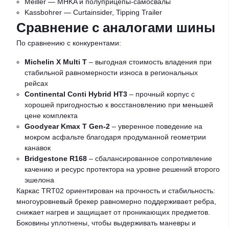
Meiller — MHKA и полуприцепы-самосвалы
Kassbohrer — Curtainsider, Tipping Trailer
Сравнение с аналогами шины
По сравнению с конкурентами:
Michelin X Multi T
– выгодная стоимость владения при
стабильной равномерности износа в региональных
рейсах
Continental Conti Hybrid HT3
– прочный корпус с
хорошей пригодностью к восстановлению при меньшей
цене комплекта
Goodyear Kmax T Gen-2
– уверенное поведение на
мокром асфальте благодаря продуманной геометрии
канавок
Bridgestone R168
– сбалансированное сопротивление
качению и ресурс протектора на уровне решений второго
эшелона
Каркас TRT02 ориентирован на прочность и стабильность:
многоуровневый брекер равномерно поддерживает ребра,
снижает нагрев и защищает от проникающих предметов.
Боковины уплотнены, чтобы выдерживать маневры и